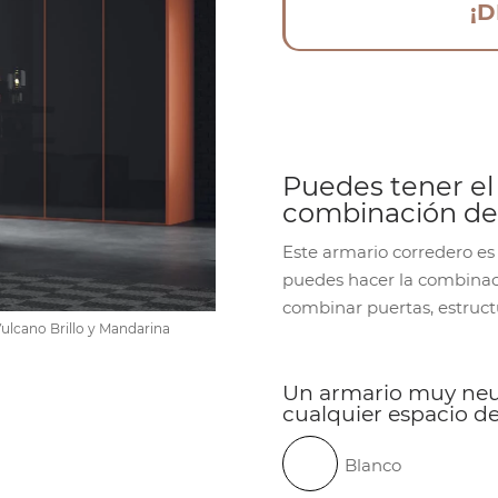
¡
Puedes tener el
combinación de 
Este armario corredero es
puedes hacer la combinac
combinar puertas, estructu
Vulcano Brillo y Mandarina
Un armario muy neut
cualquier espacio d
Blanco