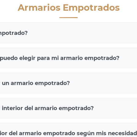
Armarios Empotrados
mpotrado?
 mueble encajado en el espacio de la habitación que aprove
uy práctica e inteligente que se ciñe exclusivamente a las 
 puedo elegir para mi armario empotrado?
todo a medida, sin duda esta es la mejor solución para inte
s principales de puertas:
r un armario empotrado?
bren hacia fuera, ideales cuando tienes espacio suficiente
nta, puedes hacer tu diseño adaptándolo a cada necesidad.
deslizan lateralmente, perfectas para espacios reducidos
l interior del armario empotrado?
s de puertas para que puedas escoger, todas ellas con dise
 a medida de jotajotape te permiten personalizarlo al máxi
nio
ne el armario, cada cuerpo lo puedes personalizar diferente 
rior del armario empotrado según mis necesida