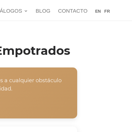
TÁLOGOS
BLOG
CONTACTO
EN
FR
 Empotrados
 a cualquier obstáculo
idad.