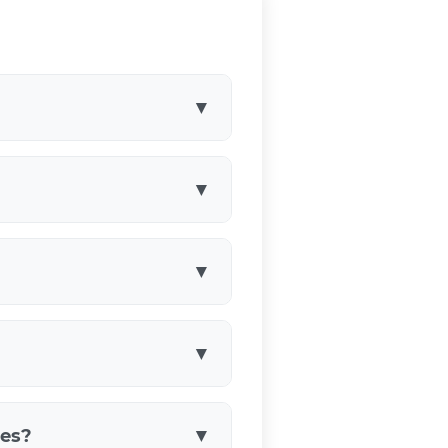
▼
cha al máximo las estancias
medidas que necesitas. En
▼
grar un mueble muy útil en
▼
 Los armarios empotrados se
▼
ños muy actuales.
mo. Dependiendo de la
para adaptarlo a cada
▼
des?