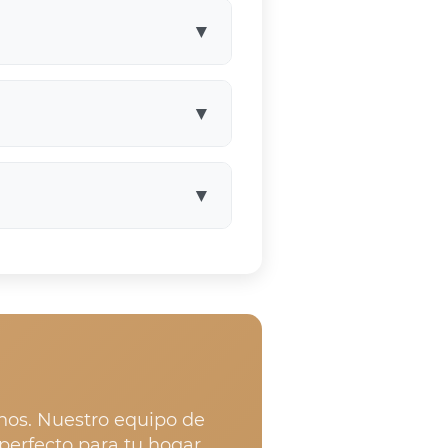
ándose a techos inclinados,
▼
 empotrado. La iluminación
l a tu espacio de
▼
▼
stribuidores autorizados.
lidad donde podrás ver las
citar presupuesto
nos. Nuestro equipo de
erfecto para tu hogar.