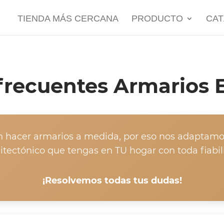
TIENDA MÁS CERCANA
PRODUCTO
CA
frecuentes Armarios
n hacer armarios a medida, por eso nos adaptamos
itectónico que tengas en TU hogar con toda fiabil
¡Resolvemos todas tus dudas!