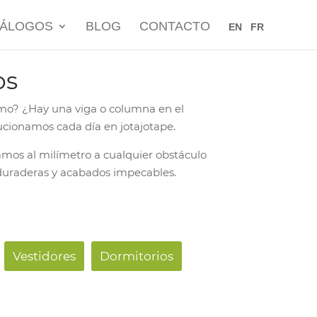
TÁLOGOS
BLOG
CONTACTO
EN
FR
os
ximo? ¿Hay una viga o columna en el
ucionamos cada día en jotajotape.
tamos al milímetro a cualquier obstáculo
 duraderas y acabados impecables.
Vestidores
Dormitorios