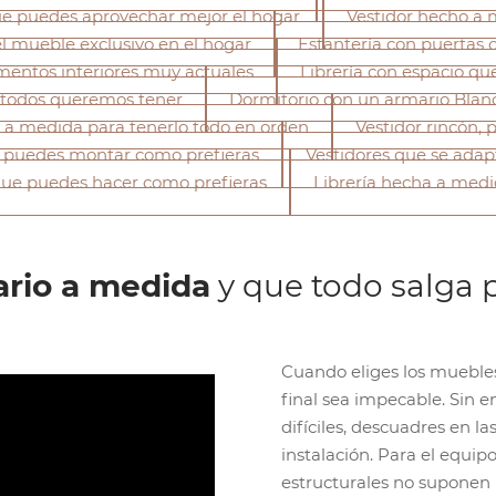
ue puedes aprovechar mejor el hogar
Vestidor hecho a 
l mueble exclusivo en el hogar
Estantería con puertas 
mentos interiores muy actuales
Librería con espacio qu
 todos queremos tener
Dormitorio con un armario Blan
 a medida para tenerlo todo en orden
Vestidor rincón,
 puedes montar como prefieras
Vestidores que se adapt
que puedes hacer como prefieras
Librería hecha a medi
rio a medida
y que todo salga 
Cuando eliges los muebles
final sea impecable. Sin
difíciles, descuadres en l
instalación. Para el equip
estructurales no suponen 