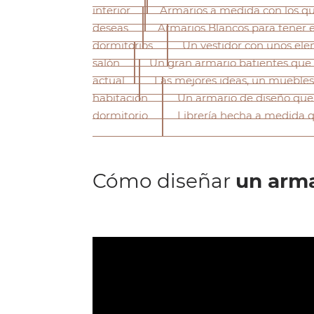
interior
Armarios a medida con los q
deseas
Armarios Blancos para tener e
dormitorios
Un vestidor con unos ele
salón
Un gran armario batientes que
actual
Las mejores ideas, un muebles
habitación
Un armario de diseño que
dormitorio
Librería hecha a medida 
Cómo diseñar
un arma