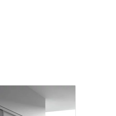
NTRA TU
A MÁS CERCANA
estros muebles o pedir
rio de contacto
ribuidor más
CONSÚLTANOS
idad.