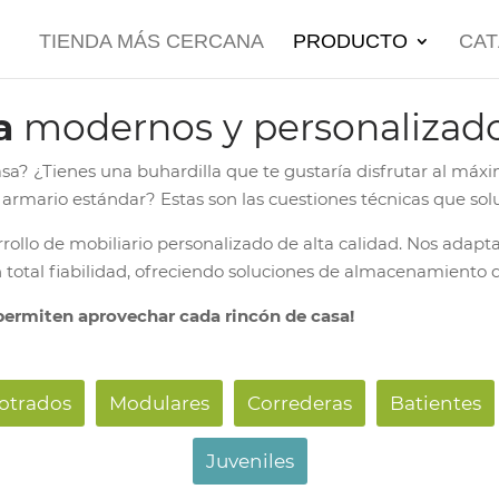
TIENDA MÁS CERCANA
PRODUCTO
CA
a
modernos y personalizad
asa? ¿Tienes una buhardilla que te gustaría disfrutar al má
 armario estándar? Estas son las cuestiones técnicas que sol
rrollo de mobiliario personalizado de alta calidad. Nos adap
 total fiabilidad, ofreciendo soluciones de almacenamiento
permiten aprovechar cada rincón de casa!
trados
Modulares
Correderas
Batientes
Juveniles