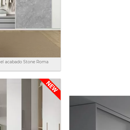
ENCUE
TIEND
¿Necesitas ver nu
un presupuesto?
Rellena el formula
n el acabado Stone Roma
y recibirás el dist
cercano a tu local