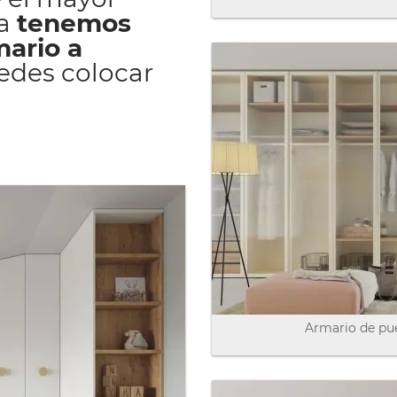
sa
tenemos
mario a
uedes colocar
Armario de pue