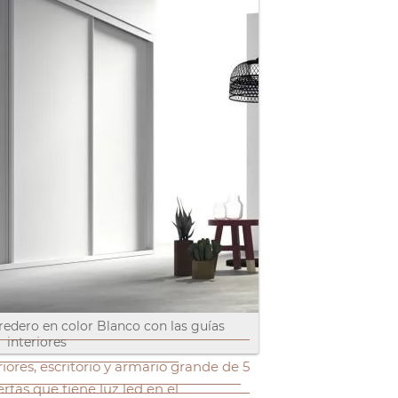
edero en color Blanco con las guías
interiores
ores, escritorio y armario grande de 5
rtas que tiene luz led en el