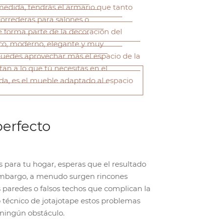
medida, tendrás el armario que tanto
correderas para salones o
e forma parte de la decoración del
co, moderno, elegante y muy
 puedes aprovechar más el espacio de la
an a lo que tú necesitas en el
da, es el mueble adaptado al espacio
perfecto
 para tu hogar, esperas que el resultado
 embargo, a menudo surgen rincones
as paredes o falsos techos que complican la
o técnico de jotajotape estos problemas
ningún obstáculo.