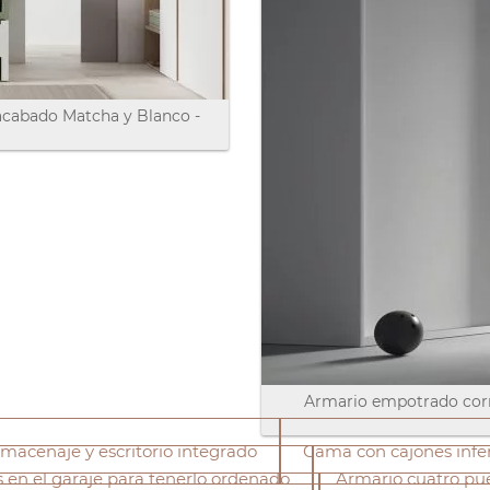
acabado Matcha y Blanco -
Armario empotrado corr
macenaje y escritorio integrado
Cama con cajones inferi
 en el garaje para tenerlo ordenado
Armario cuatro pue