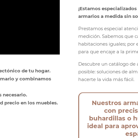
¡Estamos especializados e
armarios a medida sin so
Prestamos especial atenci
medición. Sabemos que ca
habitaciones iguales; por 
para que encaje a la prime
Descubre un catálogo de 
ectónico de tu hogar.
posible: soluciones de al
 armario y combinamos
hacerte la vida más fácil.
s necesario.
Nuestros arma
d precio en los muebles.
con precis
buhardillas o h
ideal para apr
esp